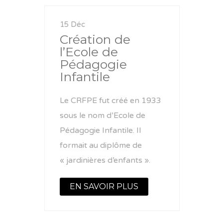
15 Déc
Création de
l’Ecole de
Pédagogie
Infantile
Le CRFPE fut créé en 1933
sous le nom d’Ecole de
Pédagogie Infantile. Il
formait au diplôme de
« jardinières d’enfants ».
EN SAVOIR PLUS