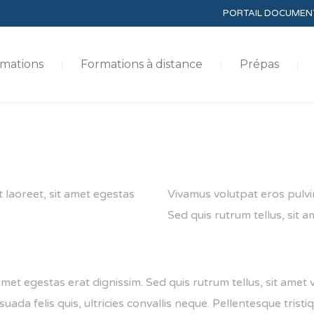
PORTAIL DOCUMEN
mations
Formations à distance
Prépas
t laoreet, sit amet egestas
Vivamus volutpat eros pulvin
Sed quis rutrum tellus, sit am
amet egestas erat dignissim. Sed quis rutrum tellus, sit amet v
da felis quis, ultricies convallis neque. Pellentesque tristiq