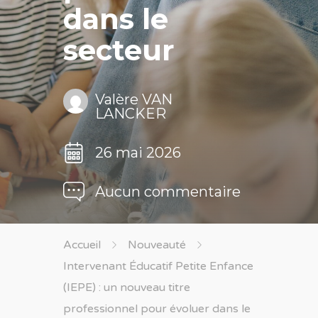
dans le
secteur
Valère VAN
LANCKER
26 mai 2026
Aucun commentaire
Accueil
Nouveauté
Intervenant Éducatif Petite Enfance
(IEPE) : un nouveau titre
professionnel pour évoluer dans le