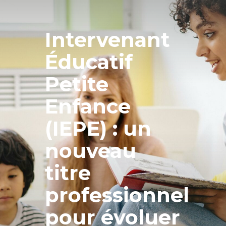
Intervenant
Éducatif
Petite
Enfance
(IEPE) : un
nouveau
titre
professionnel
pour évoluer