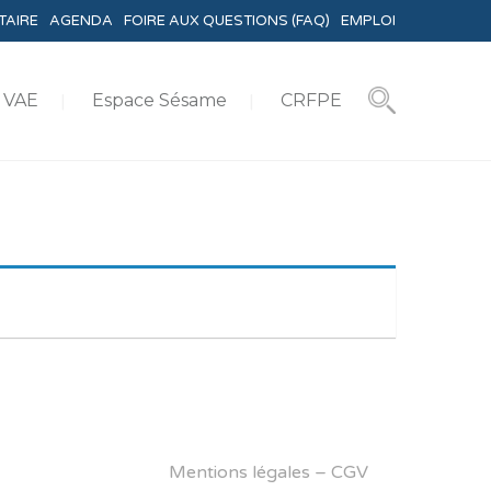
TAIRE
AGENDA
FOIRE AUX QUESTIONS (FAQ)
EMPLOI
VAE
Espace Sésame
CRFPE
Mentions légales
–
CGV