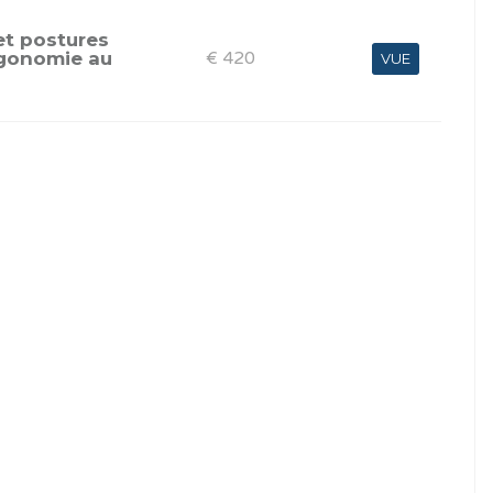
et postures
rgonomie au
€ 420
VUE