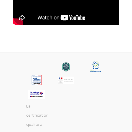
La
certification
qualité a