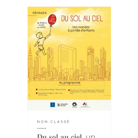
NON CLASSÉ
𝐃𝐮 𝐬𝐨𝐥 𝐚𝐮 𝐜𝐢𝐞𝐥, un