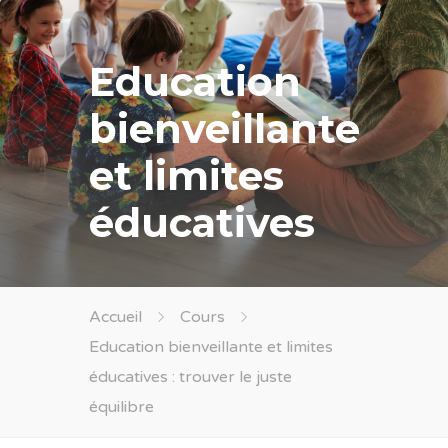
Education
bienveillante
et limites
éducatives
Accueil
Cours
Education bienveillante et limites
éducatives : trouver le juste
équilibre