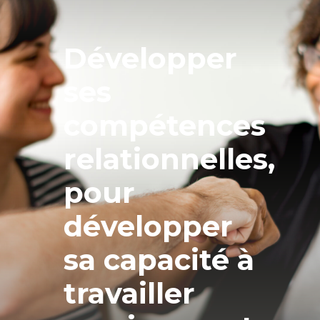
Développer
ses
compétences
relationnelles,
pour
développer
sa capacité à
travailler